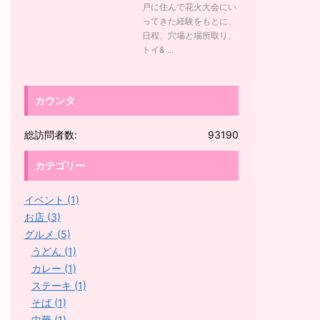
戸に住んで花火大会にい
ってきた経験をもとに、
日程、穴場と場所取り、
トイ& ...
カウンタ
総訪問者数:
93190
カテゴリー
イベント (1)
お店 (3)
グルメ (5)
うどん (1)
カレー (1)
ステーキ (1)
そば (1)
中華 (1)