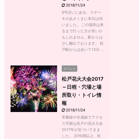
2018/11/24
6号沿いにある、ステー
キのあさくまに本日は伺
いました。 この場所は来
るまで行った方が良いか
もしれません。駅からは
少し離れております。 松
戸駅からは歩いて13分 ...
イベント
松戸花火大会2017
～日程・穴場と場
所取り・トイレ情
報
2018/11/24
常磐線や京成線でアクセ
ス可能な松戸の花火大会
2017年が近づいてきま
した。 20年間以上、松