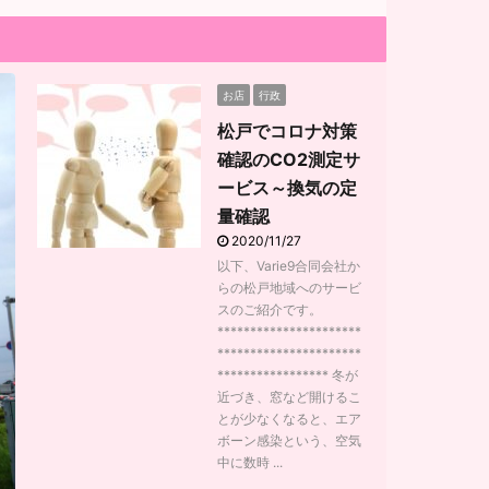
お店
行政
松戸でコロナ対策
確認のCO2測定サ
ービス～換気の定
量確認
2020/11/27
以下、Varie9合同会社か
らの松戸地域へのサービ
スのご紹介です。
**********************
**********************
***************** 冬が
近づき、窓など開けるこ
とが少なくなると、エア
ボーン感染という、空気
中に数時 ...