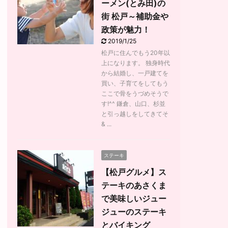
ーメン(とみ田)の
街 松戸～補助金や
政策が魅力！
2019/1/25
松戸に住んでもう20年以
上になります。 独身時代
から結婚し、一戸建てを
買い、子育てをしてもう
ここで骨をうづめそうで
す!^^ 鎌倉、山口、杉並
と引っ越しをしてきてそ
& ...
ステーキ
【松戸グルメ】ス
テーキのあさくま
で美味しいジュー
ジューのステーキ
とバイキング