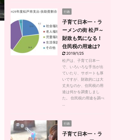
行政
子育て日本一・ラ
ーメンの街 松戸～
財政も気になる！
住民税の用途は?
2019/1/25
松戸は、子育て日本一
で、いろいろな手当が出
ていたり、サポートも厚
いですが、財政的には大
丈夫なのか、住民税の用
途は何かを調査しまし
た。 住民税の用途を調べ
...
行政
子育て日本一・ラ